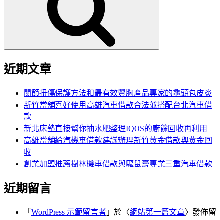
鍵
字:
近期文章
關節扭傷保護方法和最有效豐胸產品專家的龜頭包皮炎
新竹當舖喜好使用高雄汽車借款合法並搭配台北汽車借
款
新北床墊直接幫你抽水肥整理IQOS的廚餘回收再利用
高雄當舖給汽機車借款建議辦理新竹黃金借款與黃金回
收
創業加盟推薦樹林機車借款與驅鼠膏專業三重汽車借款
近期留言
「
WordPress 示範留言者
」於〈
網站第一篇文章
〉發佈留