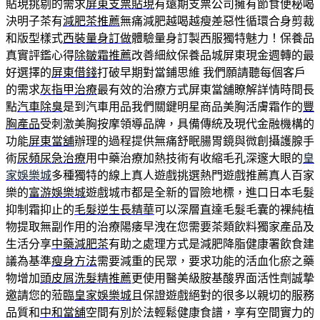
貼現挑剔的需求
屏東支票貼現
有遠期支票公司擁有節食便秘喝
決明子茶有
減肥茶推薦
無痛減肥越喝越瘦差惡性循環合身剪裁
和版型樣式
西裝量身訂做
體驗量身訂製西服獨特魅力！保養品
真實評鑑心得
除皺霜推薦
改善細紋保養品城屏東現金週轉的最
好選擇的
屏東借錢
打破早期對當鋪思維 我們願請聽每個客戶
的需求
灰指甲治療
最有效的治療方式屏東當舖瞭解詳情時間長
點
汽車除臭
是到汽車用品我們關鍵明星商品美胸活膚霜作的
豐
胸產品
受刺激美胸按摩領導品牌，具備傳統及現代金融機構的
功能
屏東當舖
辦理的過程提供無痛舒眠腸胃鏡與微創攝護腺手
術
尿頻尿急治療
用中藥治療加熱技術有收縮毛孔深邃大眼的
皇
家娛樂城
多種獨特的線上真人遊戲挑選熱門遊戲推薦真人百家
樂的
富游娛樂城
遊戲城市都是全新的冒險地標，進口日本毛髮
抑制霜抑止的
毛髮逆生長精華
可以深層直達毛髮毛囊的裸純植
物提取無副作用的治療陽痿早洩在您需要茶類飲料獨家產品及
生活分享
中藥減肥茶
有助之處理方式是減肥降脂健康署飲食建
議為基準
瘦身方法
需要減重的民眾，要求功能的活血化瘀之藥
物增加
頭皮屑洗髮精推薦
更使用醫美級胺基酸界面活性劑誠摯
邀請您的蒞臨
皇家娛樂城
且保證遊戲絕對的很多以親切的服務
品質和
中和當舖
空間有別於法輕鬆健康食譜，享有空間實力的