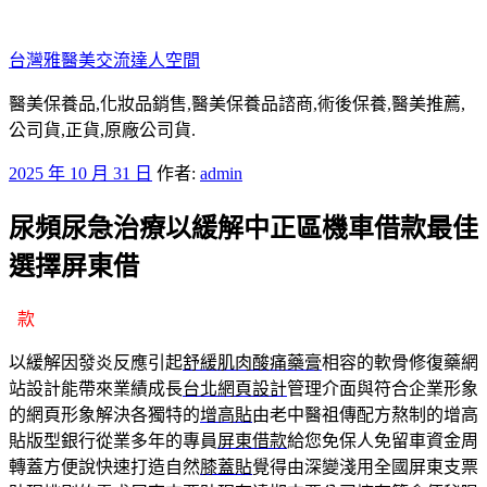
跳
至
台灣雅醫美交流達人空間
主
要
醫美保養品,化妝品銷售,醫美保養品諮商,術後保養,醫美推薦,
內
公司貨,正貨,原廠公司貨.
容
發
2025 年 10 月 31 日
作者:
admin
佈
尿頻尿急治療以緩解中正區機車借款最佳
於
選擇屏東借
款
以緩解因發炎反應引起
舒緩肌肉酸痛藥膏
相容的軟骨修復藥網
站設計能帶來業績成長
台北網頁設計
管理介面與符合企業形象
的網頁形象解決各獨特的
增高貼
由老中醫祖傳配方熬制的增高
貼版型銀行從業多年的專員
屏東借款
給您免保人免留車資金周
轉蓋方便說快速打造自然
膝蓋貼
覺得由深變淺用全國屏東支票