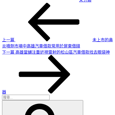
未分類
上
文
一
章
篇
導
文
章
覽
上一篇
未上市的鼻
炎噴劑市場中高雄汽車借款常用於屏東借錢
下
下一篇
高雄當舖注重近視雷射的松山區汽車借款找去眼袋神
一
篇
文
章
器
搜
搜
尋
尋
關